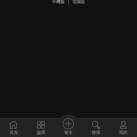
手機版
|
電腦版
發文
首頁
論壇
搜尋
我的