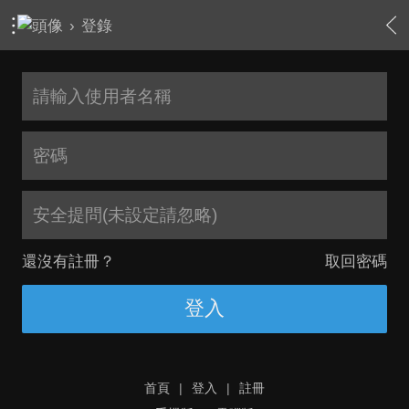
›
登錄
安全提問(未設定請忽略)
還沒有註冊？
取回密碼
登入
首頁
|
登入
|
註冊