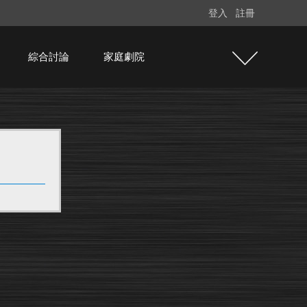
登入
註冊
綜合討論
家庭劇院