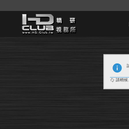
請稍候..