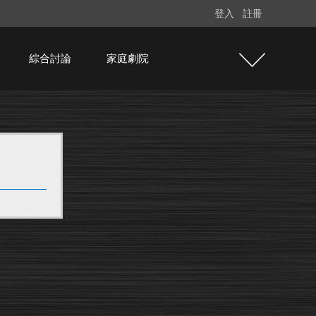
登入
註冊
綜合討論
家庭劇院