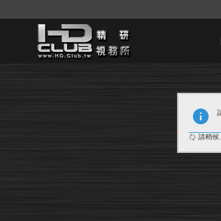
請稍候..