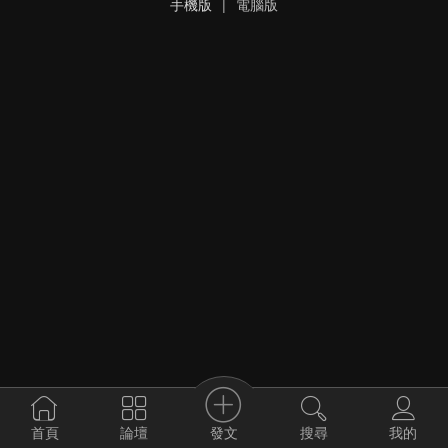
手機版
|
電腦版
發文
首頁
論壇
搜尋
我的