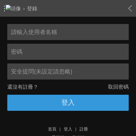
›
登錄
安全提問(未設定請忽略)
還沒有註冊？
取回密碼
登入
首頁
|
登入
|
註冊