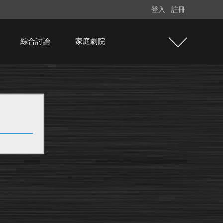
登入
註冊
綜合討論
家庭劇院