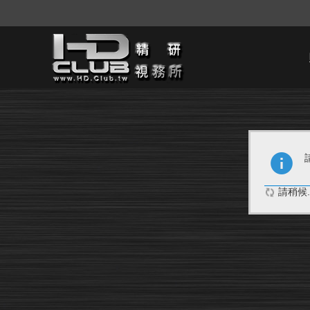
請稍候..