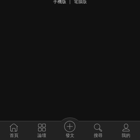
手機版
|
電腦版
發文
首頁
論壇
搜尋
我的