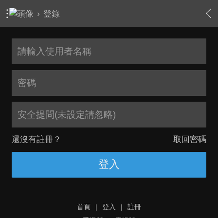
›
登錄
安全提問(未設定請忽略)
還沒有註冊？
取回密碼
登入
首頁
|
登入
|
註冊