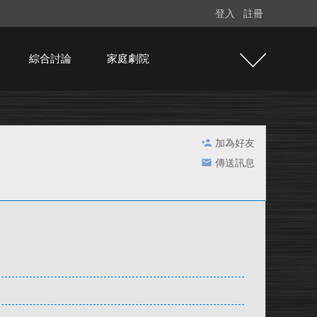
登入
註冊
綜合討論
家庭劇院
加為好友
傳送訊息