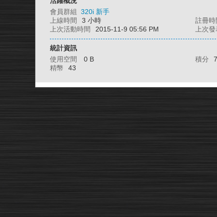
活躍概況
會員群組
320i 新手
上線時間
3 小時
註冊時
上次活動時間
2015-11-9 05:56 PM
上次發
統計資訊
使用空間
0 B
積分
精幣
43