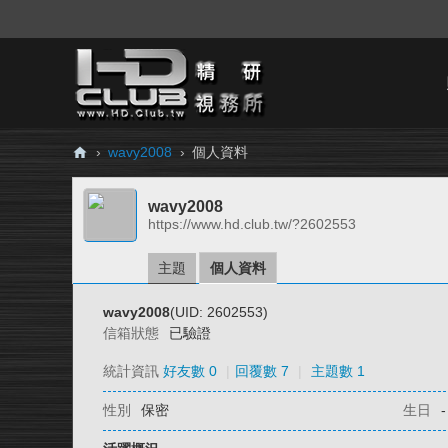
›
wavy2008
›
個人資料
H
wavy2008
D.
https://www.hd.club.tw/?2602553
Cl
ub
主題
個人資料
精
wavy2008
(UID: 2602553)
研
信箱狀態
已驗證
視
統計資訊
好友數 0
|
回覆數 7
|
主題數 1
務
性別
保密
生日
-
所