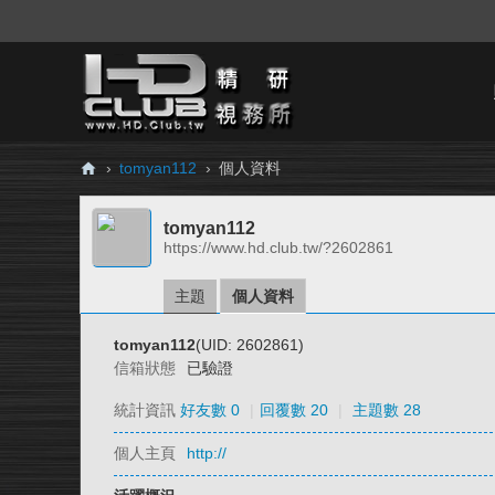
›
tomyan112
›
個人資料
H
tomyan112
D.
https://www.hd.club.tw/?2602861
Cl
ub
主題
個人資料
精
tomyan112
(UID: 2602861)
研
信箱狀態
已驗證
視
統計資訊
好友數 0
|
回覆數 20
|
主題數 28
務
個人主頁
http://
所