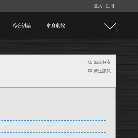
登入
註冊
綜合討論
家庭劇院
加為好友
傳送訊息