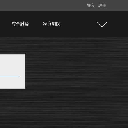
登入
註冊
綜合討論
家庭劇院