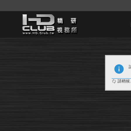
請稍候..