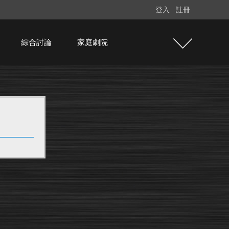
登入
註冊
綜合討論
家庭劇院