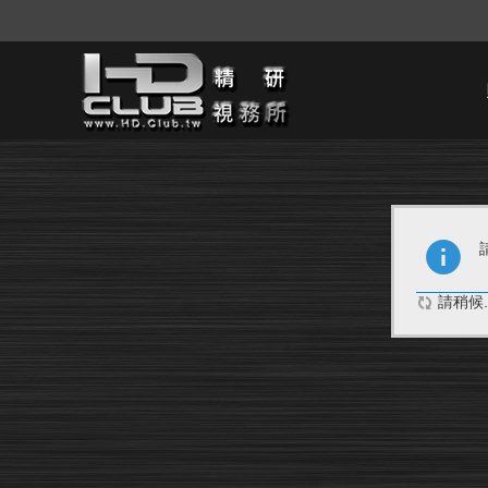
請稍候..