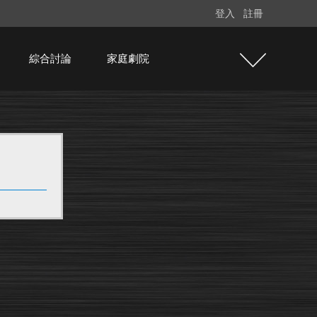
登入
註冊
綜合討論
家庭劇院