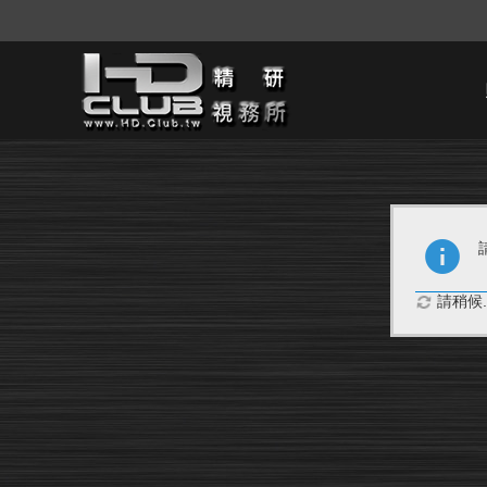
請稍候..