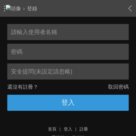
›
登錄
安全提問(未設定請忽略)
還沒有註冊？
取回密碼
登入
首頁
|
登入
|
註冊