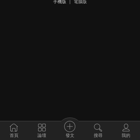
手機版
|
電腦版
發文
首頁
論壇
搜尋
我的