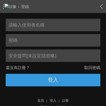
›
登錄
安全提問(未設定請忽略)
還沒有註冊？
取回密碼
登入
首頁
|
登入
|
註冊