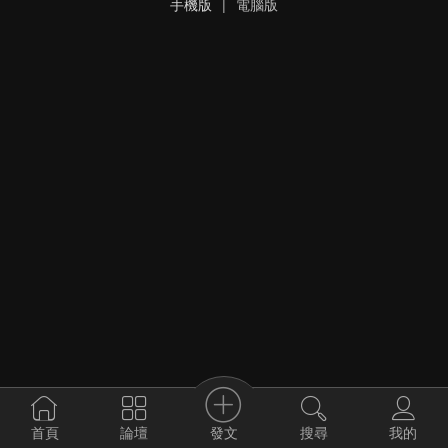
手機版
|
電腦版
發文
首頁
論壇
搜尋
我的