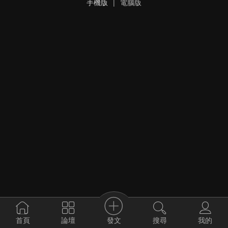
手機版
|
電腦版
發文
首頁
論壇
搜尋
我的