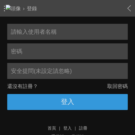
›
登錄
安全提問(未設定請忽略)
還沒有註冊？
取回密碼
登入
首頁
|
登入
|
註冊