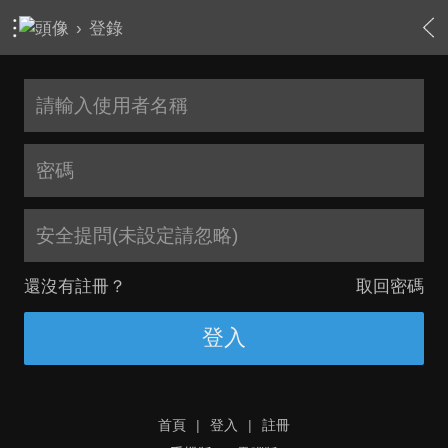
›
登錄
安全提問(未設定請忽略)
還沒有註冊？
取回密碼
登入
首頁
|
登入
|
註冊