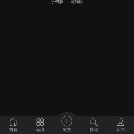
手機版
|
電腦版
發文
首頁
論壇
搜尋
我的