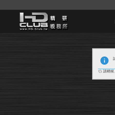
請稍候..