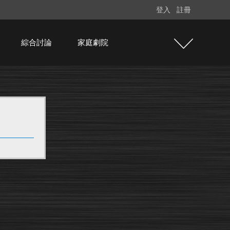
登入
註冊
綜合討論
家庭劇院