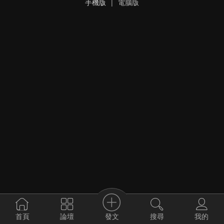
手機版
|
電腦版
發文
首頁
論壇
搜尋
我的