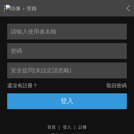
›
登錄
安全提問(未設定請忽略)
還沒有註冊？
取回密碼
登入
首頁
|
登入
|
註冊