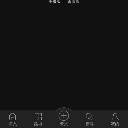
手機版
|
電腦版
發文
首頁
論壇
搜尋
我的