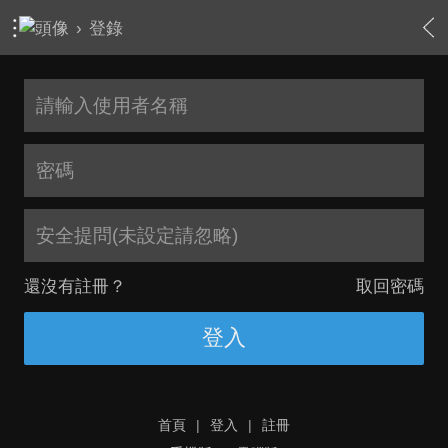
›
登錄
安全提問(未設定請忽略)
還沒有註冊？
取回密碼
登入
首頁
|
登入
|
註冊