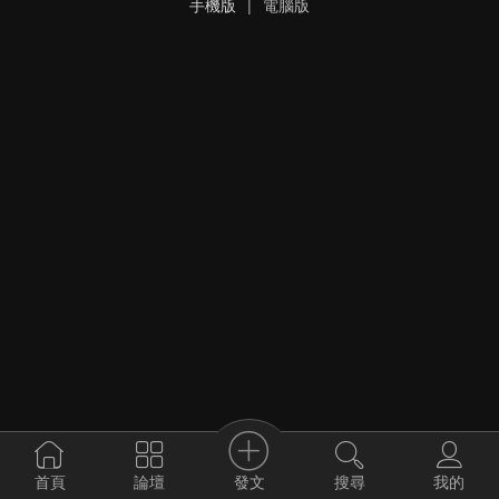
手機版
|
電腦版
發文
首頁
論壇
搜尋
我的