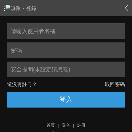
›
登錄
安全提問(未設定請忽略)
還沒有註冊？
取回密碼
登入
首頁
|
登入
|
註冊