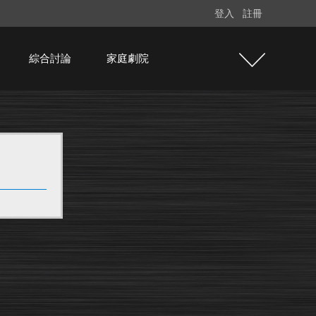
登入
註冊
綜合討論
家庭劇院