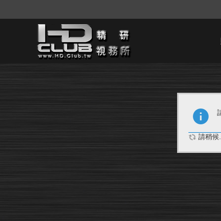
請稍候..