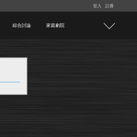
登入
註冊
綜合討論
家庭劇院