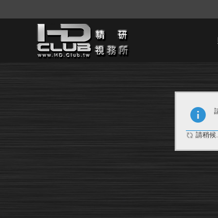
請稍候..