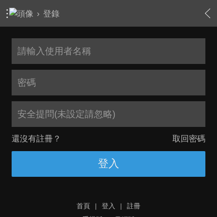
›
登錄
安全提問(未設定請忽略)
還沒有註冊？
取回密碼
登入
首頁
|
登入
|
註冊