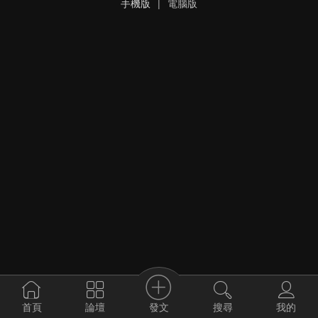
手機版
|
電腦版
發文
首頁
論壇
搜尋
我的