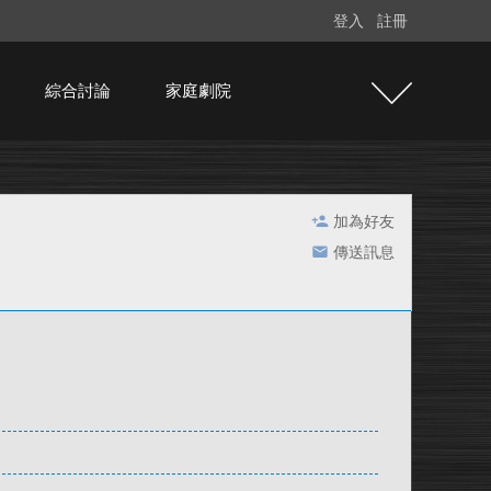
登入
註冊
綜合討論
家庭劇院
加為好友
傳送訊息