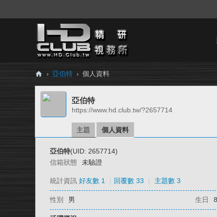
›
亞伯特
›
個人資料
H
亞伯特
D.
https://www.hd.club.tw/?2657714
Cl
ub
主題
個人資料
精
亞伯特
(UID: 2657714)
研
信箱狀態
未驗證
視
統計資訊
好友數 1
|
回覆數 33
|
主題數 3
務
性別
男
生日
所