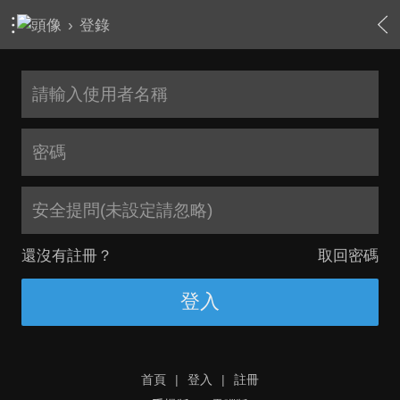
›
登錄
安全提問(未設定請忽略)
還沒有註冊？
取回密碼
登入
首頁
|
登入
|
註冊