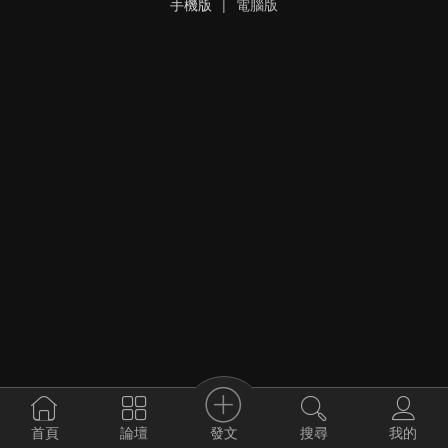
手機版
|
電腦版
發文
首頁
論壇
搜尋
我的