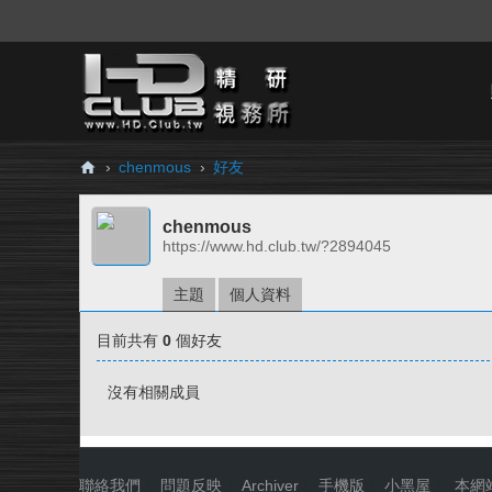
›
chenmous
›
好友
H
chenmous
D.
https://www.hd.club.tw/?2894045
Cl
ub
主題
個人資料
精
目前共有
0
個好友
研
視
沒有相關成員
務
所
聯絡我們
|
問題反映
|
Archiver
|
手機版
|
小黑屋
|
本網