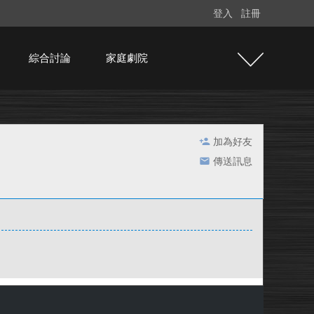
登入
註冊
綜合討論
家庭劇院
加為好友
傳送訊息