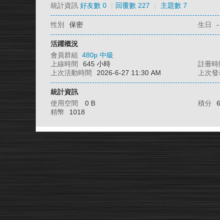
統計資訊
好友數 0
|
回覆數 227
|
主題數 7
性別
保密
生日
-
活躍概況
會員群組
480p 中級
上線時間
645 小時
註冊時
上次活動時間
2026-6-27 11:30 AM
上次發
統計資訊
使用空間
0 B
積分
精幣
1018