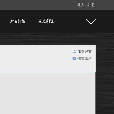
登入
註冊
綜合討論
家庭劇院
加為好友
傳送訊息