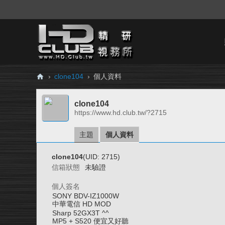
›
clone104
›
個人資料
H
clone104
D.
https://www.hd.club.tw/?2715
Cl
ub
主題
個人資料
精
clone104
(UID: 2715)
研
信箱狀態
未驗證
視
個人簽名
務
SONY BDV-IZ1000W
中華電信 HD MOD
所
Sharp 52GX3T ^^
MP5 + S520 便宜又好聽