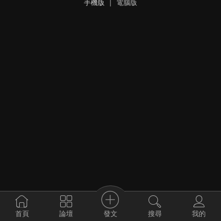
手機版
|
電腦版
發文
首頁
論壇
搜尋
我的