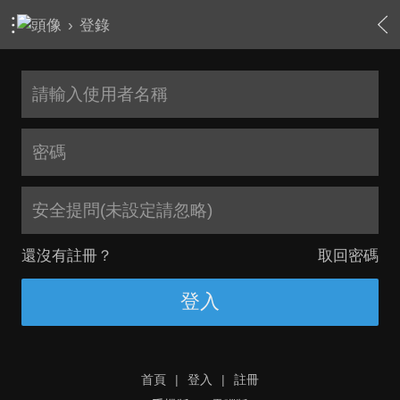
›
登錄
安全提問(未設定請忽略)
還沒有註冊？
取回密碼
登入
首頁
|
登入
|
註冊