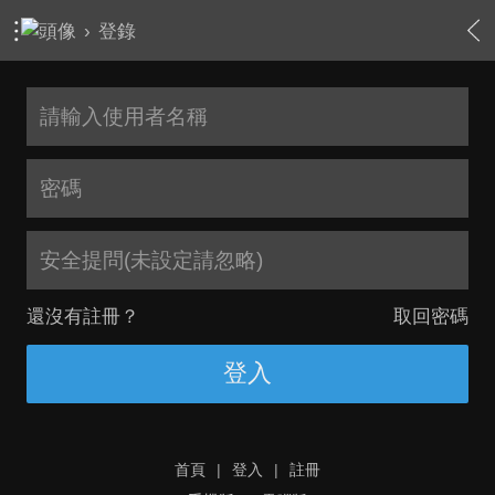
›
登錄
安全提問(未設定請忽略)
還沒有註冊？
取回密碼
登入
首頁
|
登入
|
註冊