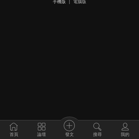
手機版
|
電腦版
發文
首頁
論壇
搜尋
我的