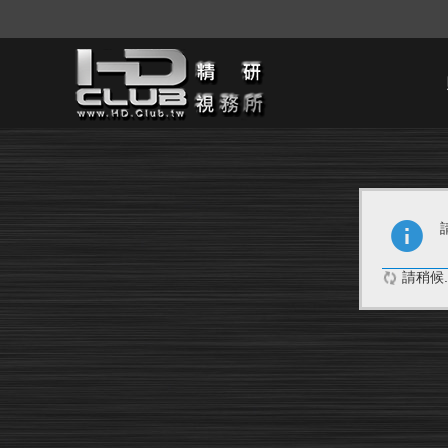
請稍候..