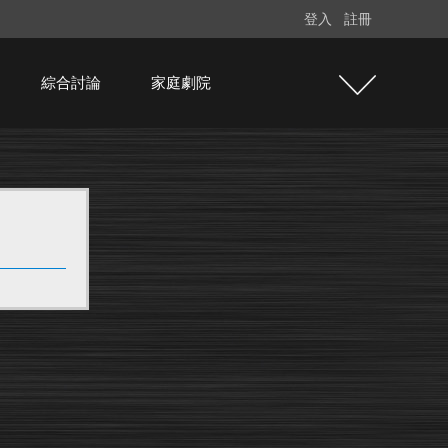
登入
註冊
綜合討論
家庭劇院