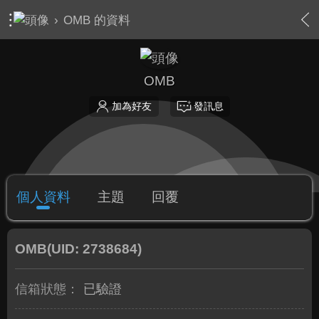
›
OMB 的資料
OMB
加為好友
發訊息
個人資料
主題
回覆
OMB
(UID: 2738684)
信箱狀態：
已驗證