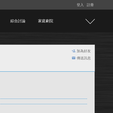
登入
註冊
綜合討論
家庭劇院
加為好友
傳送訊息