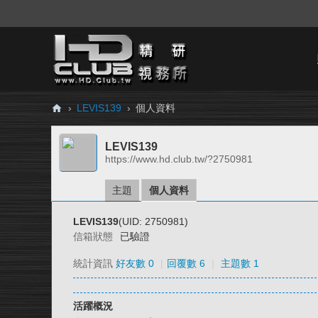
›
LEVIS139
›
個人資料
H
LEVIS139
D.
https://www.hd.club.tw/?2750981
Cl
ub
主題
個人資料
精
LEVIS139
(UID: 2750981)
研
信箱狀態
已驗證
視
統計資訊
好友數 0
|
回覆數 6
|
主題數 1
務
所
活躍概況