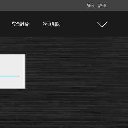
登入
註冊
綜合討論
家庭劇院