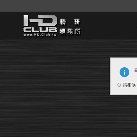
請稍候..