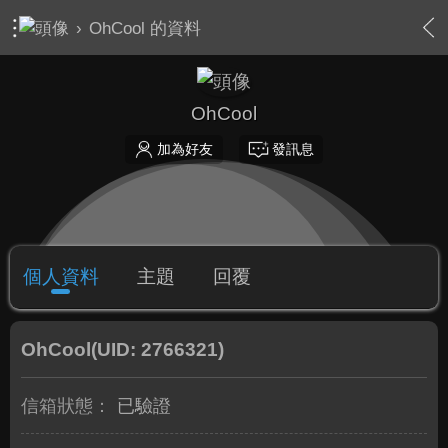
›
OhCool 的資料
OhCool
加為好友
發訊息
個人資料
主題
回覆
OhCool
(UID: 2766321)
信箱狀態：
已驗證