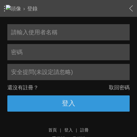
›
登錄
安全提問(未設定請忽略)
還沒有註冊？
取回密碼
登入
首頁
|
登入
|
註冊