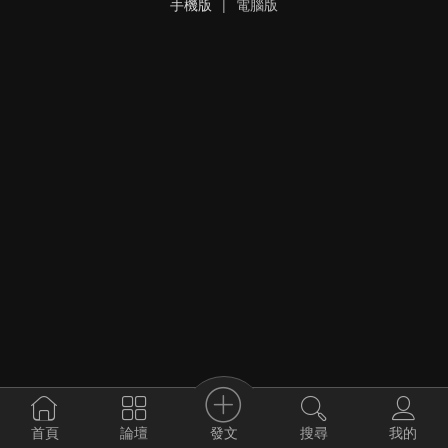
手機版
|
電腦版
發文
首頁
論壇
搜尋
我的