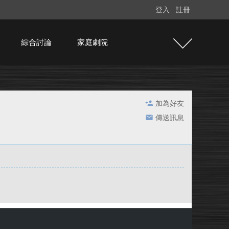
登入
註冊
綜合討論
家庭劇院
加為好友
傳送訊息