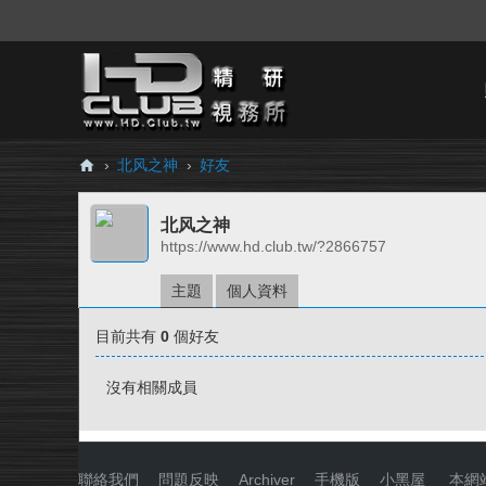
›
北风之神
›
好友
H
北风之神
D.
https://www.hd.club.tw/?2866757
Cl
ub
主題
個人資料
精
目前共有
0
個好友
研
視
沒有相關成員
務
所
聯絡我們
|
問題反映
|
Archiver
|
手機版
|
小黑屋
|
本網