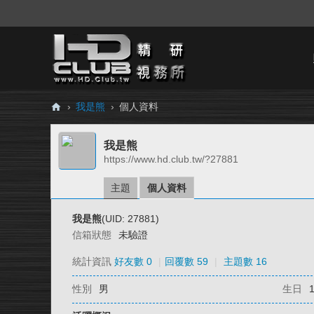
›
我是熊
›
個人資料
H
我是熊
D.
https://www.hd.club.tw/?27881
Cl
ub
主題
個人資料
精
我是熊
(UID: 27881)
研
信箱狀態
未驗證
視
統計資訊
好友數 0
|
回覆數 59
|
主題數 16
務
性別
男
生日
所