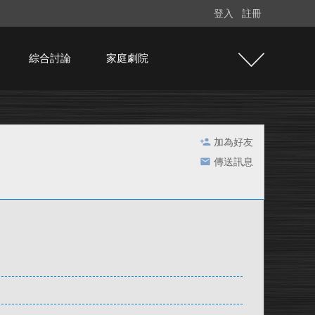
登入
註冊
綜合討論
家庭劇院
加為好友
傳送訊息