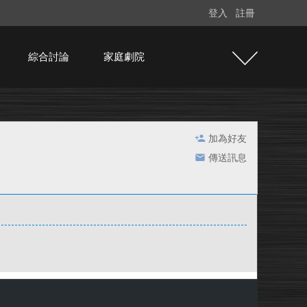
登入
註冊
綜合討論
家庭劇院
加為好友
傳送訊息