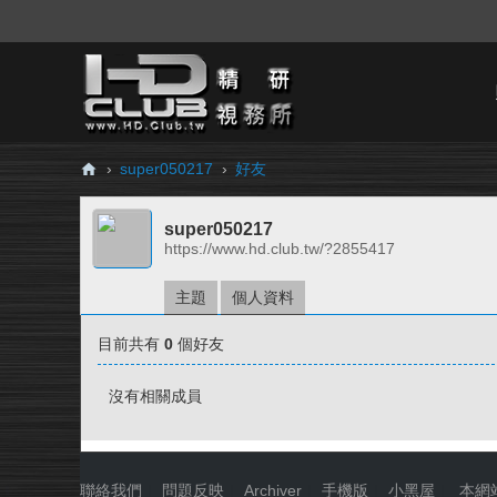
›
super050217
›
好友
H
super050217
D.
https://www.hd.club.tw/?2855417
Cl
ub
主題
個人資料
精
目前共有
0
個好友
研
視
沒有相關成員
務
所
聯絡我們
|
問題反映
|
Archiver
|
手機版
|
小黑屋
|
本網