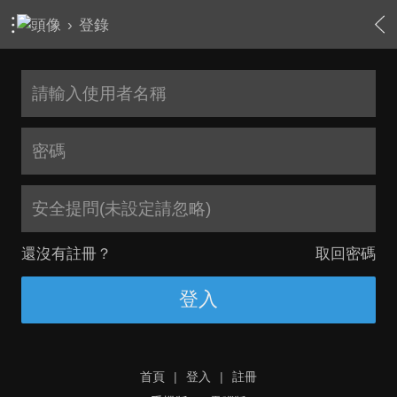
›
登錄
安全提問(未設定請忽略)
還沒有註冊？
取回密碼
登入
首頁
|
登入
|
註冊