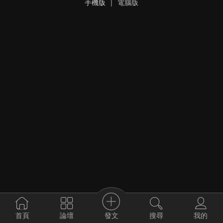
手機版
|
電腦版
發文
首頁
論壇
搜尋
我的