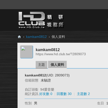
›
kamkam0812
›
個人資料
H
kamkam0812
D.
https://www.hd.club.tw/?2809073
Cl
ub
主題
個人資料
精
kamkam0812
(UID: 2809073)
研
信箱狀態
未驗證
視
自訂頭銜
94愛音樂
務
統計資訊
好友數 0
|
回覆數 30
|
主題數 2
所
性別
男
生日