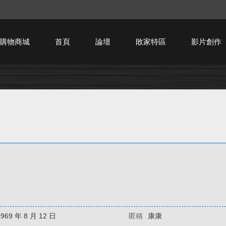
購物商城
首頁
論壇
敗家特區
影片創作
HTPC技術討論
1969 年 8 月 12 日
匿稱
康康