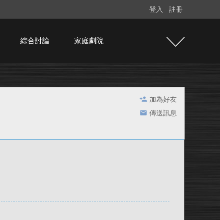
登入
註冊
綜合討論
家庭劇院
加為好友
傳送訊息