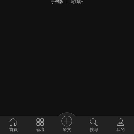
手機版
|
電腦版
發文
首頁
論壇
搜尋
我的