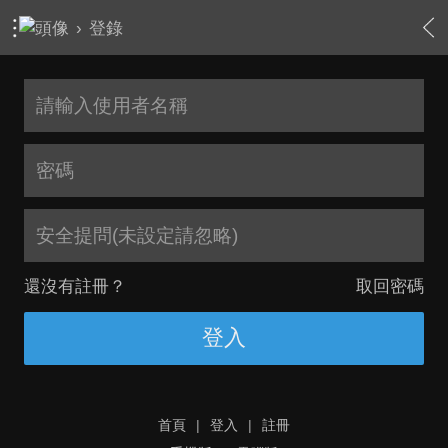
›
登錄
安全提問(未設定請忽略)
還沒有註冊？
取回密碼
登入
首頁
|
登入
|
註冊