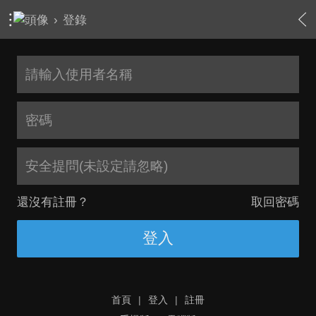
›
登錄
安全提問(未設定請忽略)
還沒有註冊？
取回密碼
登入
首頁
|
登入
|
註冊