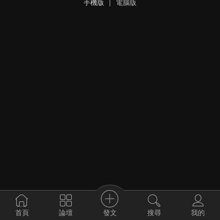
手機版
|
電腦版
發文
首頁
論壇
搜尋
我的