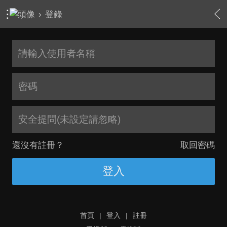
›
登錄
安全提問(未設定請忽略)
還沒有註冊？
取回密碼
登入
首頁
|
登入
|
註冊