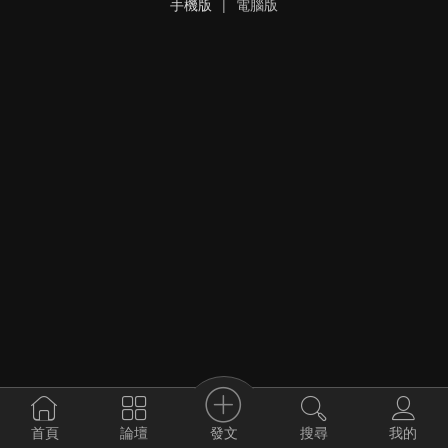
手機版
|
電腦版
發文
首頁
論壇
搜尋
我的