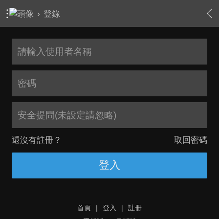
›
登錄
安全提問(未設定請忽略)
還沒有註冊？
取回密碼
登入
首頁
|
登入
|
註冊