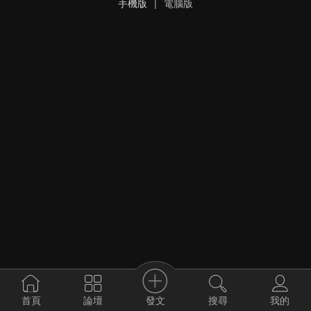
手機版
|
電腦版
發文
首頁
論壇
搜尋
我的