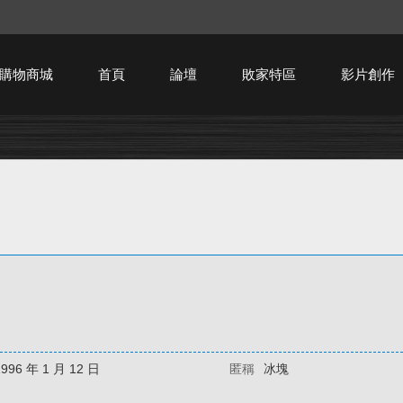
購物商城
首頁
論壇
敗家特區
影片創作
HTPC技術討論
1996 年 1 月 12 日
匿稱
冰塊