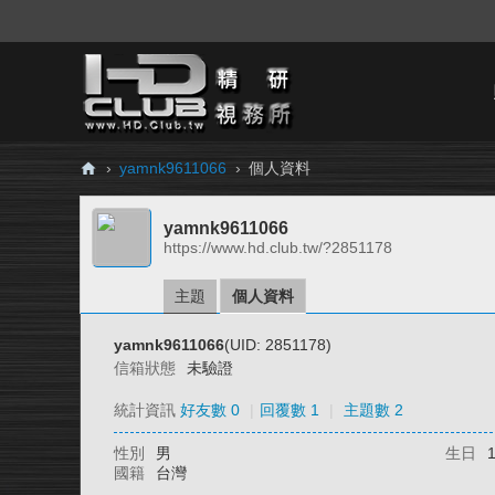
›
yamnk9611066
›
個人資料
H
yamnk9611066
D.
https://www.hd.club.tw/?2851178
Cl
ub
主題
個人資料
精
yamnk9611066
(UID: 2851178)
研
信箱狀態
未驗證
視
統計資訊
好友數 0
|
回覆數 1
|
主題數 2
務
性別
男
生日
所
國籍
台灣