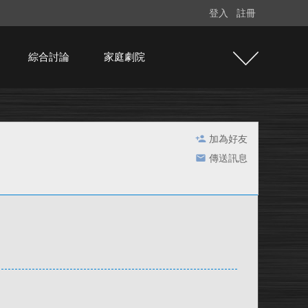
登入
註冊
綜合討論
家庭劇院
加為好友
傳送訊息