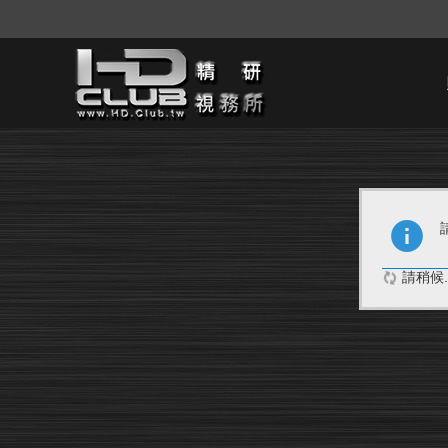
請稍候..