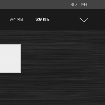
登入
註冊
綜合討論
家庭劇院