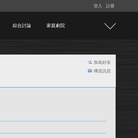
登入
註冊
綜合討論
家庭劇院
加為好友
傳送訊息