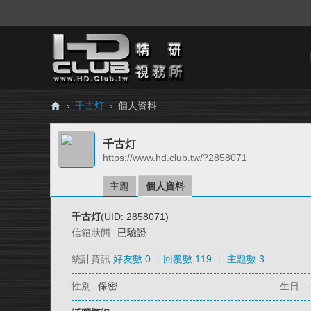
›
千古灯
›
個人資料
H
千古灯
D.
https://www.hd.club.tw/?2858071
Cl
ub
主題
個人資料
精
千古灯
(UID: 2858071)
研
信箱狀態
已驗證
視
統計資訊
好友數 0
|
回覆數 119
|
主題數 3
務
性別
保密
生日
-
所