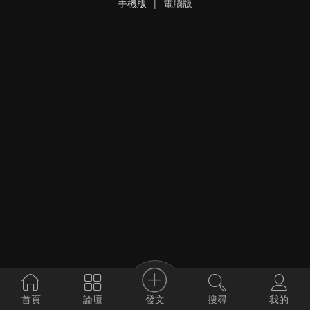
手機版
|
電腦版
發文
首頁
論壇
搜尋
我的