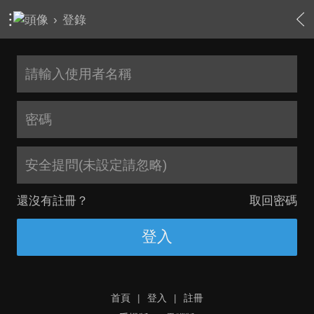
›
登錄
安全提問(未設定請忽略)
還沒有註冊？
取回密碼
登入
首頁
|
登入
|
註冊