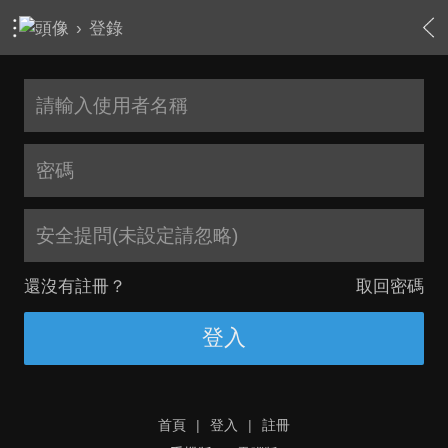
›
登錄
安全提問(未設定請忽略)
還沒有註冊？
取回密碼
登入
首頁
|
登入
|
註冊