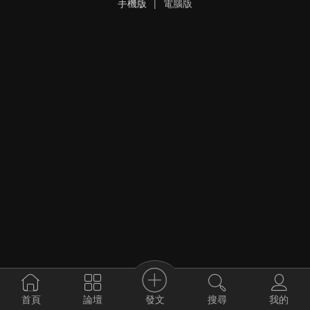
手機版
|
電腦版
發文
首頁
論壇
搜尋
我的