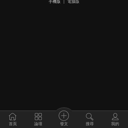
手機版
|
電腦版
發文
首頁
論壇
搜尋
我的