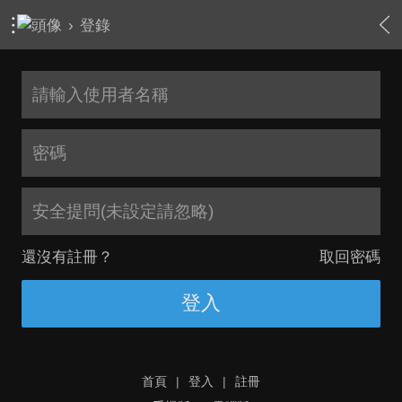
›
登錄
安全提問(未設定請忽略)
還沒有註冊？
取回密碼
登入
首頁
|
登入
|
註冊