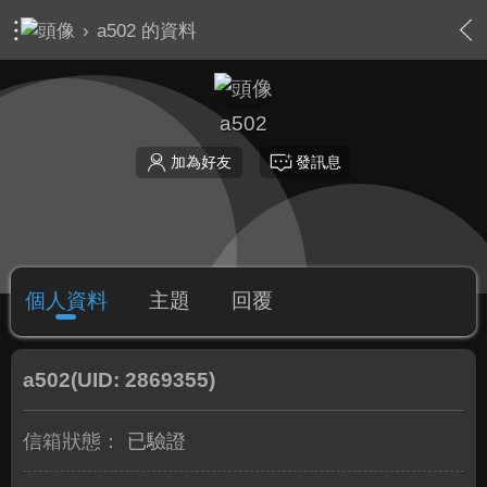
›
a502 的資料
a502
加為好友
發訊息
個人資料
主題
回覆
a502
(UID: 2869355)
信箱狀態：
已驗證